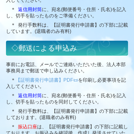
入してください。
＊スタッフ専用ページ＊
＊
返信用封筒
に、宛名(郵便番号・住所・氏名)を記入
し、切手を貼ったものをご準備ください。
採用情報
＊ 発行手数料は、【証明書発行申請書】の下部に記載
採用：常勤職員(生活支援員)早良区田村
しています。(退職者のみ有料)
採用：常勤職員(生活支援員) 早良区荒江
◇郵送による申込み
採用：パート（生活支援員）早良区
採用：パート(相談支援専門員) 西区姪の浜
事前にお電話、メールでご連絡いただいた後、法人本部
事務局まで郵送で申し込みください。
最新情報 News！
＊
【証明書発行申請書】PDF📜
を印刷し必要事項を記
お問い合せ
入してください。
＊
返信用封筒
に、宛名(郵便番号・住所・氏名)を記入
その他
し、切手を貼ったものを同封してください。
各種証明書の発行について
＊ 発行手数料は、【証明書発行申請書】の下部に記載
個人情報保護方針
しております。(退職者のみ有料)
＊
振込口座
は、【証明書発行申請書】の下部に記載し
ております。お振込みを確認後、作成し発送させていた