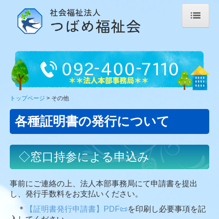
トップページ
法人案内
ご挨拶
ビジョン・キーワード
トップページ
その他
沿革
各種証明書の発行について
施設案内
法人本部事務局
◇窓口持参による申込み
つばめ工房(旧原作業所)
ピアつばめ
事前にご連絡の上、法人本部事務局にて申請書を提出
地域活動支援センターI型ぷらっと
し、発行手数料をお支払いください。
＊
【証明書発行申請書】PDF📜
を印刷し必要事項を記
西区第１障がい者基幹相談支援センター