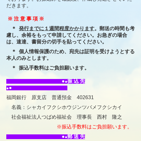
だきます。
※ 注 意 事 項 ※
＊
発行までに１週間程度かかります
。郵送の時間も考
慮し、余裕をもって申請してください。お急ぎの場合
は、速達、書留分の切手を貼ってください。
＊ 個人情報保護のため、宛先は証明を受けようとする
本人のみとします。
＊ 振込手数料はご負担願います。
●
振 込 先
●
●
●
福岡銀行 原支店 普通預金 402631
名義：シャカイフクシホウジンツバメフクシカイ
社会福祉法人つばめ福祉会 理事長 西村 隆之
※振込手数料はご負担願います。
●
郵 送 先
●